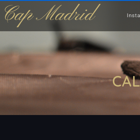
Inst
CA