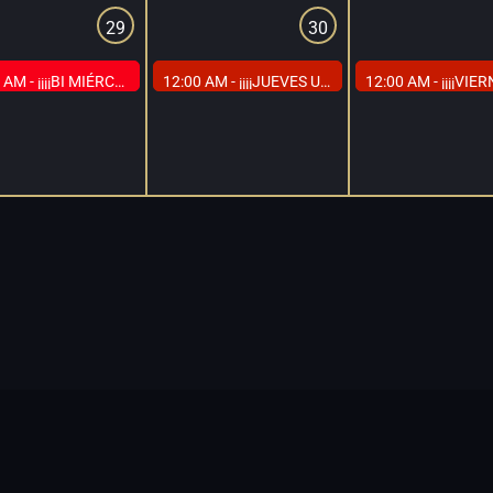
29
30
 AM -
¡¡¡¡BI MIÉRCOLES EN CAP MADRID, EL DÍA DE TODOS LOS BI!!!!
12:00 AM -
¡¡¡¡JUEVES UNIVERSITARIOS EN CAP MADRID. PRECIOS ESPECIALES A MENORES DE 30 AÑOS!!!!
12:00 AM -
¡¡¡¡VIERNES DEL TRIO EN CAP MADRID. PRECIOS ESPEC