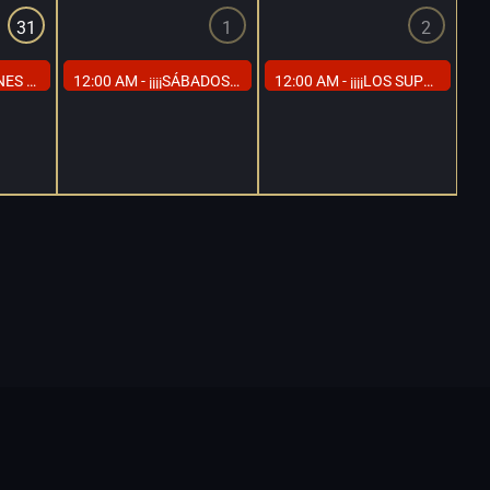
31
1
2
IALES SI VENÍS EN TRÍO!!!!
12:00 AM -
¡¡¡¡SÁBADOS, TARDE DE RELAX Y MORBO EN CAP MADRID!!!!
12:00 AM -
¡¡¡¡LOS SUPER DOMINGOS DE CAP MADRID!!!!