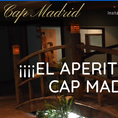
Inst
¡¡¡¡EL APE
CAP MAD