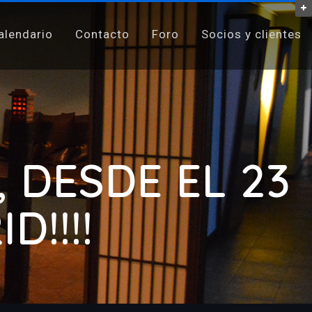
alendario
Contacto
Foro
Socios y clientes
, DESDE EL 23
!!!!