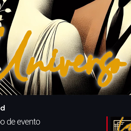
id
po de evento