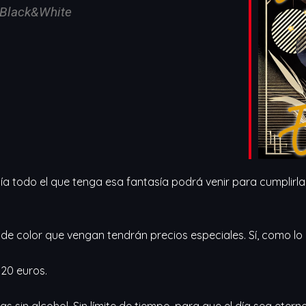
Black&White
iCalendar
Office 365
 todo el que tenga esa fantasía podrá venir para cumplirla.
 de color que vengan tendrán precios especiales. Sí, como lo o
 20 euros.
 sin alcohol. Sin límite de tiempo, para que el día sea eter