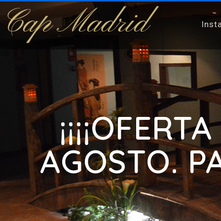
Inst
¡¡¡¡OFERT
AGOSTO. P