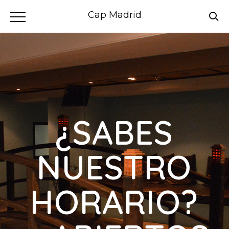
Cap Madrid
¿SABES
NUESTRO
HORARIO?