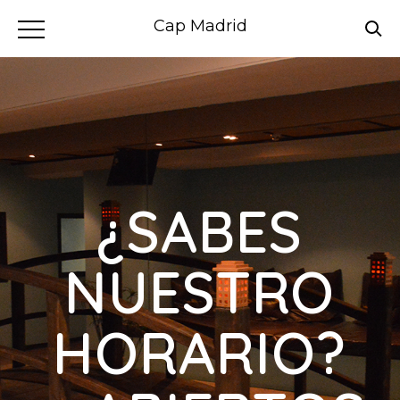
Cap Madrid
¿SABES
NUESTRO
HORARIO?