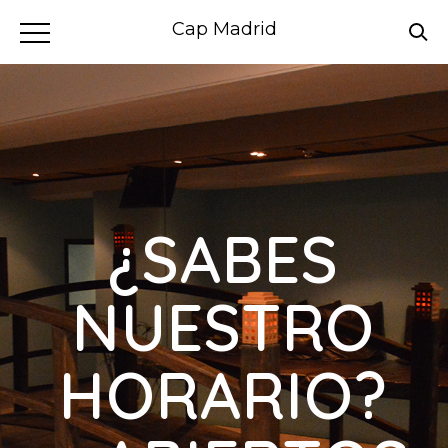
Cap Madrid
¿SABES
NUESTRO
HORARIO?